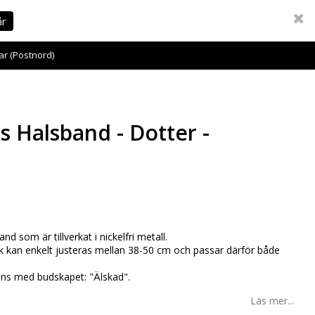
år
ar (Postnord)
 Halsband - Dotter -
and som är tillverkat i nickelfri metall.
k kan enkelt justeras mellan 38-50 cm och passar därför både
s med budskapet: "Älskad".
Läs mer...