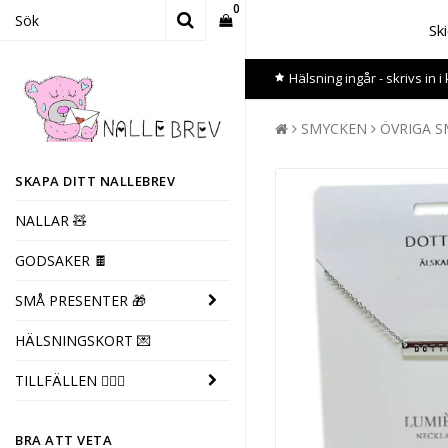
0
Sk
Din varukorg är tom
Hälsning ingår - skrivs in 
SMYCKEN
ÖVRIGA 
SKAPA DITT NALLEBREV
NALLAR 🧸
GODSAKER 🍫
SMÅ PRESENTER 🎁
HÄLSNINGSKORT 💌
TILLFÄLLEN 👩‍❤️‍👨
BRA ATT VETA