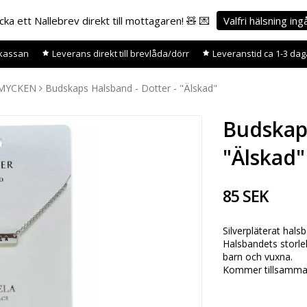
icka ett Nallebrev direkt till mottagaren! 🧸 💌
Valfri hälsning ing
i kassan
Leverans direkt till brevlåda/dörr
Leveranstid ca 1-3 dag
SMYCKEN
Budskaps Halsband - Dotter - "Älskad"
Budskaps
"Älskad"
85 SEK
Silverpläterat halsb
Halsbandets storle
barn och vuxna.
Kommer tillsamman