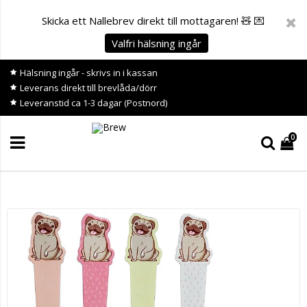
Skicka ett Nallebrev direkt till mottagaren! 🧸 💌
Valfri hälsning ingår
Hälsning ingår - skrivs in i kassan
Leverans direkt till brevlåda/dörr
Leveranstid ca 1-3 dagar (Postnord)
0